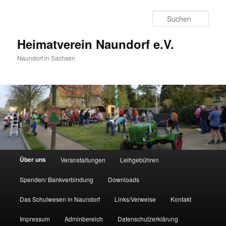
Zum
primären
Such
Inhalt
springen
Heimatverein Naundorf e.V.
Naundorf in Sachsen
Hauptmenü
Über uns
Veranstaltungen
Leihgebühren
Spenden/ Bankverbindung
Downloads
Das Schulwesen in Naundorf
Links/Verweise
Kontakt
Impressum
Adminbereich
Datenschutzerklärung