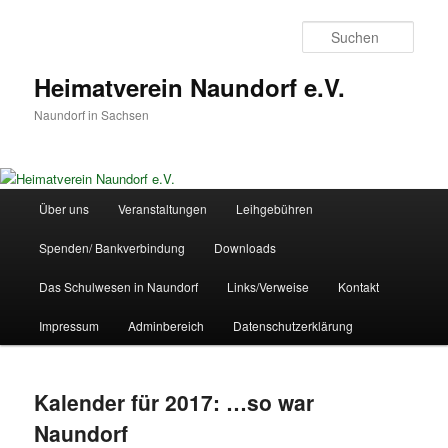
Zum
primären
Such
Inhalt
springen
Heimatverein Naundorf e.V.
Naundorf in Sachsen
Hauptmenü
Über uns
Veranstaltungen
Leihgebühren
Spenden/ Bankverbindung
Downloads
Das Schulwesen in Naundorf
Links/Verweise
Kontakt
Impressum
Adminbereich
Datenschutzerklärung
Kalender für 2017: …so war
Naundorf